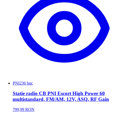
PNI
236 buc
Statie radio CB PNI Escort High Power 60
multistandard, FM/AM, 12V, ASQ, RF Gain
799,99 RON