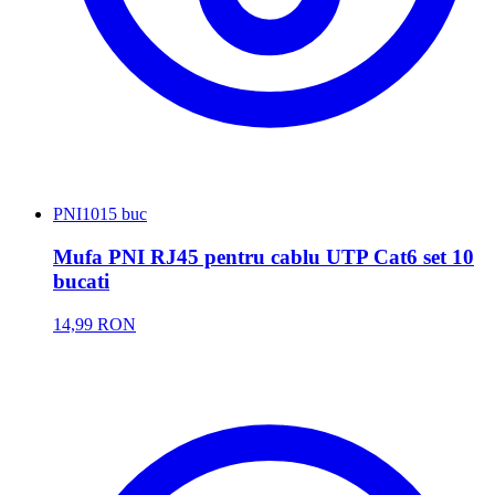
PNI
1015 buc
Mufa PNI RJ45 pentru cablu UTP Cat6 set 10
bucati
14,99 RON