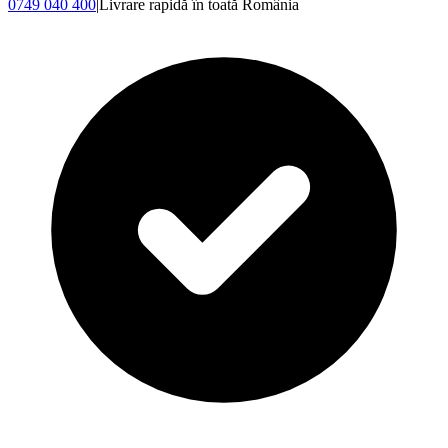
0749 040 400
|
Livrare rapidă în toată România