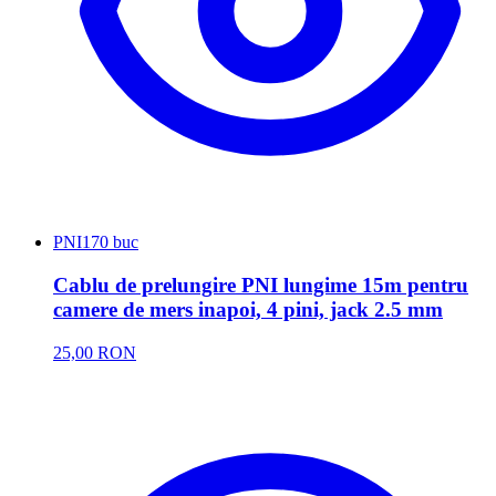
PNI
170 buc
Cablu de prelungire PNI lungime 15m pentru
camere de mers inapoi, 4 pini, jack 2.5 mm
25,00 RON