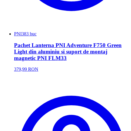
PNI
383 buc
Pachet Lanterna PNI Adventure F750 Green
Light din aluminiu si suport de montaj
magnetic PNI FLM33
379,99 RON