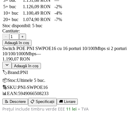
3
+ buc
1.151,68 RON
—
5
+ buc
1.126,09 RON
-
2
%
10
+ buc
1.100,49 RON
-
4
%
20
+ buc
1.074,90 RON
-
7
%
Stoc disponibil:
5
buc
Cantitate:
−
+
Adaugă în coș
Switch POE PNI SWPOE16 cu 16 porturi 10/100Mbps si 2 porturi
10/100/1000Mbps
—
1.190,07 RON
Adaugă în coș
🏷️
Brand
:
PNI
📦
Stoc
:
Ultimele 5 buc.
🔢
SKU
:
PNI-SWPOE16
📊
EAN
:
5949066508233
📝 Descriere
📋 Specificații
🚚 Livrare
Prețul include timbru verde EEE
11 lei
+ TVA