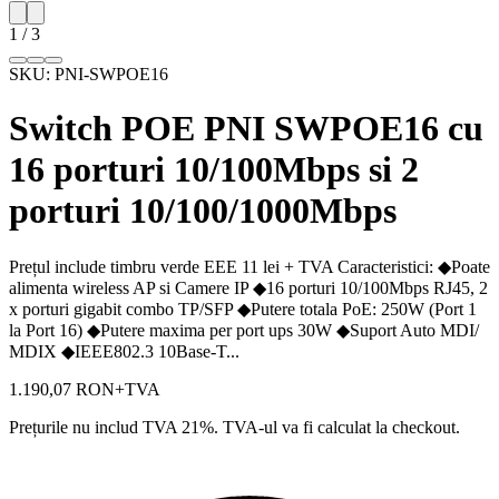
1
/
3
SKU:
PNI-SWPOE16
Switch POE PNI SWPOE16 cu
16 porturi 10/100Mbps si 2
porturi 10/100/1000Mbps
Prețul include timbru verde EEE 11 lei + TVA Caracteristici: ◆Poate
alimenta wireless AP si Camere IP ◆16 porturi 10/100Mbps RJ45, 2
x porturi gigabit combo TP/SFP ◆Putere totala PoE: 250W (Port 1
la Port 16) ◆Putere maxima per port ups 30W ◆Suport Auto MDI/
MDIX ◆IEEE802.3 10Base-T...
1.190,07 RON
+TVA
Prețurile nu includ TVA 21%. TVA-ul va fi calculat la checkout.