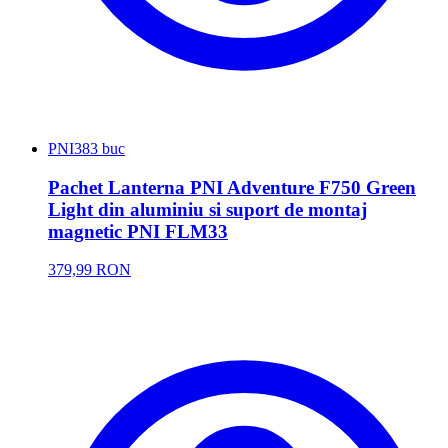
PNI
383 buc
Pachet Lanterna PNI Adventure F750 Green
Light din aluminiu si suport de montaj
magnetic PNI FLM33
379,99 RON