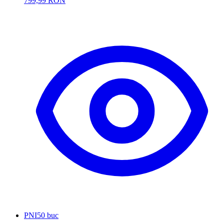
799,99 RON
PNI
50 buc