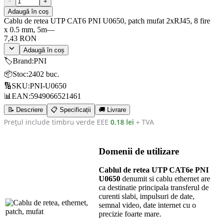
−
+
Adaugă în coș
Cablu de retea UTP CAT6 PNI U0650, patch mufat 2xRJ45, 8 fire
x 0.5 mm, 5m
—
7,43 RON
Adaugă în coș
🏷️
Brand
:
PNI
📦
Stoc
:
2402 buc.
🔢
SKU
:
PNI-U0650
📊
EAN
:
5949066521461
📝 Descriere
📋 Specificații
🚚 Livrare
Prețul include timbru verde EEE
0.18 lei
+ TVA
Domenii de utilizare
Cablul de retea UTP CAT6e PNI
U0650
denumit si cablu ethernet are
ca destinatie principala transferul de
curenti slabi, impulsuri de date,
semnal video, date internet cu o
precizie foarte mare.