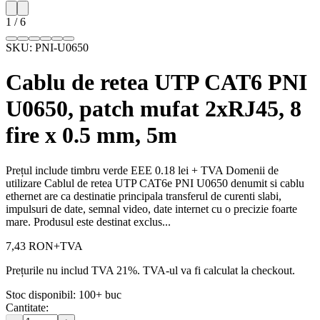
1
/
6
SKU:
PNI-U0650
Cablu de retea UTP CAT6 PNI
U0650, patch mufat 2xRJ45, 8
fire x 0.5 mm, 5m
Prețul include timbru verde EEE 0.18 lei + TVA Domenii de
utilizare Cablul de retea UTP CAT6e PNI U0650 denumit si cablu
ethernet are ca destinatie principala transferul de curenti slabi,
impulsuri de date, semnal video, date internet cu o precizie foarte
mare. Produsul este destinat exclus...
7,43 RON
+TVA
Prețurile nu includ TVA 21%. TVA-ul va fi calculat la checkout.
Stoc disponibil:
100+
buc
Cantitate: