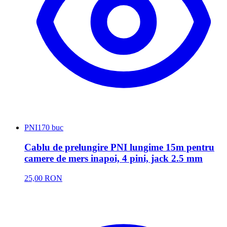
PNI
170 buc
Cablu de prelungire PNI lungime 15m pentru
camere de mers inapoi, 4 pini, jack 2.5 mm
25,00 RON