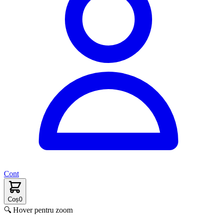
Cont
Coș
0
🔍 Hover pentru zoom