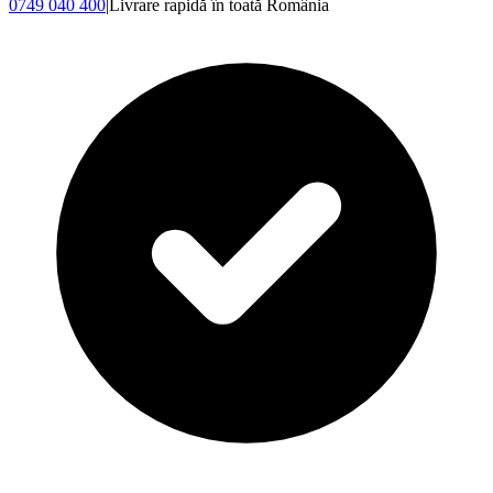
0749 040 400
|
Livrare rapidă în toată România