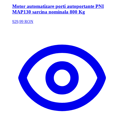
Motor automatizare porti autoportante PNI
MAP130 sarcina nominala 800 Kg
929,99 RON