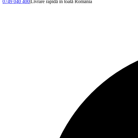
0749 040 400
|
Livrare rapidă în toată România