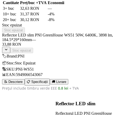
Cantitate
Preț/buc
+TVA
Economii
3
+ buc
32,63 RON
—
10
+ buc
31,37 RON
-
4
%
20
+ buc
30,12 RON
-
8
%
Stoc epuizat
Stoc epuizat
Reflector LED slim PNI GreenHouse WS51 50W, 6400K, 3898 lm,
184.5*29*160mm
—
33,88 RON
Stoc epuizat
🏷️
Brand
:
PNI
📦
Stoc
:
Stoc Epuizat
🔢
SKU
:
PNI-WS51
📊
EAN
:
5949066543067
📝 Descriere
📋 Specificații
🚚 Livrare
Prețul include timbru verde EEE
0.8 lei
+ TVA
Reflector LED slim
Reflectorul LED PNI GreenHouse