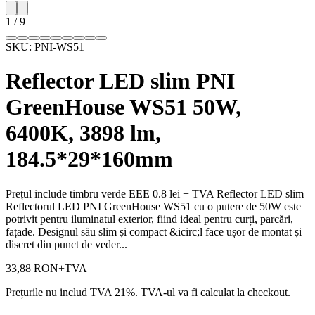
1
/
9
SKU:
PNI-WS51
Reflector LED slim PNI
GreenHouse WS51 50W,
6400K, 3898 lm,
184.5*29*160mm
Prețul include timbru verde EEE 0.8 lei + TVA Reflector LED slim
Reflectorul LED PNI GreenHouse WS51 cu o putere de 50W este
potrivit pentru iluminatul exterior, fiind ideal pentru curți, parcări,
fațade. Designul său slim și compact &icirc;l face ușor de montat și
discret din punct de veder...
33,88 RON
+TVA
Prețurile nu includ TVA 21%. TVA-ul va fi calculat la checkout.