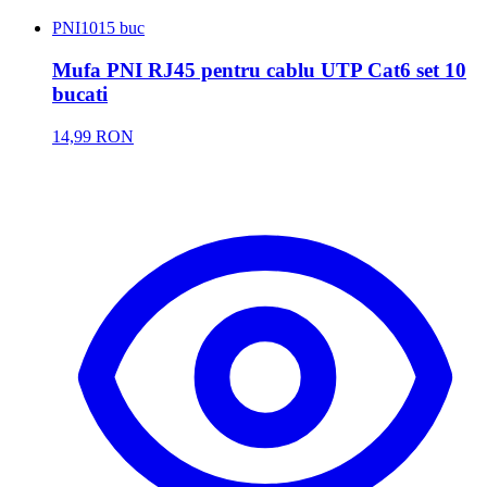
PNI
1015 buc
Mufa PNI RJ45 pentru cablu UTP Cat6 set 10
bucati
14,99 RON