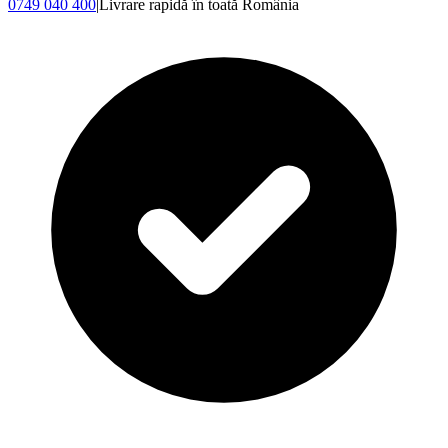
0749 040 400
|
Livrare rapidă în toată România