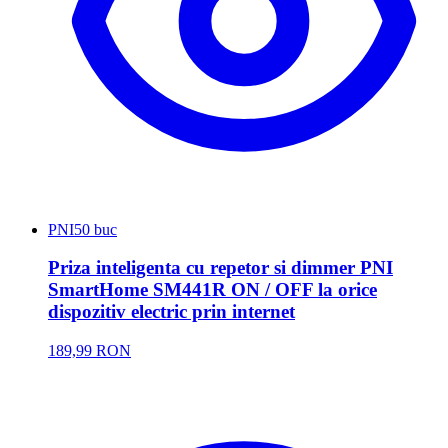
PNI
50 buc
Priza inteligenta cu repetor si dimmer PNI
SmartHome SM441R ON / OFF la orice
dispozitiv electric prin internet
189,99 RON