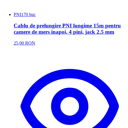
PNI
170 buc
Cablu de prelungire PNI lungime 15m pentru
camere de mers inapoi, 4 pini, jack 2.5 mm
25,00 RON