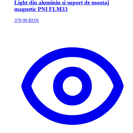
Light din aluminiu si suport de montaj
magnetic PNI FLM33
379,99 RON