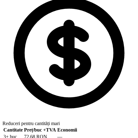
Reduceri pentru cantități mari
Cantitate
Preț/buc
+TVA
Economii
3
+ buc
72,68 RON
—