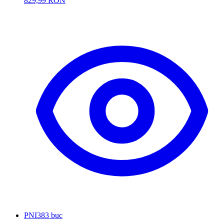
829,99 RON
PNI
383 buc