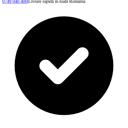
0749 040 400
|
Livrare rapidă în toată România