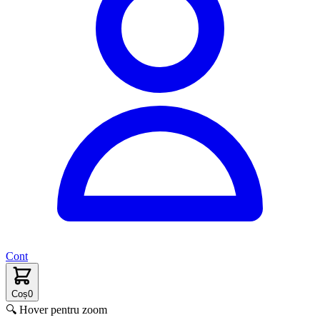
Cont
Coș
0
🔍 Hover pentru zoom