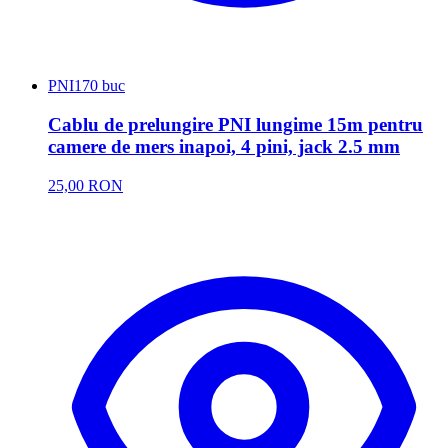
PNI
170 buc
Cablu de prelungire PNI lungime 15m pentru
camere de mers inapoi, 4 pini, jack 2.5 mm
25,00 RON