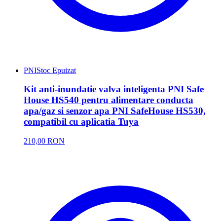
PNI
Stoc Epuizat
Kit anti-inundatie valva inteligenta PNI Safe
House HS540 pentru alimentare conducta
apa/gaz si senzor apa PNI SafeHouse HS530,
compatibil cu aplicatia Tuya
210,00 RON