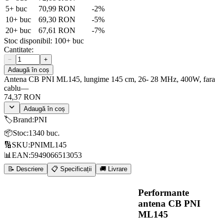
5
+ buc
70,99 RON
-
2
%
10
+ buc
69,30 RON
-
5
%
20
+ buc
67,61 RON
-
7
%
Stoc disponibil:
100+
buc
Cantitate:
−
+
Adaugă în coș
Antena CB PNI ML145, lungime 145 cm, 26- 28 MHz, 400W, fara
cablu
—
74,37 RON
Adaugă în coș
🏷️
Brand
:
PNI
📦
Stoc
:
1340 buc.
🔢
SKU
:
PNIML145
📊
EAN
:
5949066513053
📝 Descriere
📋 Specificații
🚚 Livrare
Performante
antena CB PNI
ML145