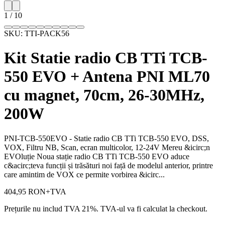
1
/
10
SKU:
TTI-PACK56
Kit Statie radio CB TTi TCB-
550 EVO + Antena PNI ML70
cu magnet, 70cm, 26-30MHz,
200W
PNI-TCB-550EVO - Statie radio CB TTi TCB-550 EVO, DSS,
VOX, Filtru NB, Scan, ecran multicolor, 12-24V Mereu &icirc;n
EVOluție Noua stație radio CB TTi TCB-550 EVO aduce
c&acirc;teva funcții și trăsături noi față de modelul anterior, printre
care amintim de VOX ce permite vorbirea &icirc...
404,95 RON
+TVA
Prețurile nu includ TVA 21%. TVA-ul va fi calculat la checkout.