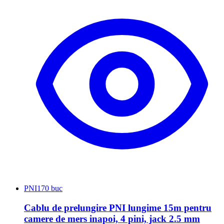
PNI
170 buc
Cablu de prelungire PNI lungime 15m pentru
camere de mers inapoi, 4 pini, jack 2.5 mm