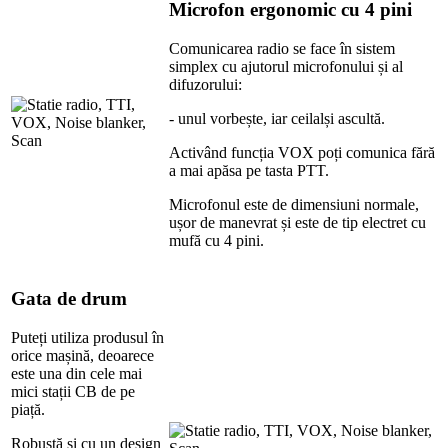
Microfon ergonomic cu 4 pini
Comunicarea radio se face în sistem
simplex cu ajutorul microfonului și al
difuzorului:
- unul vorbește, iar ceilalși ascultă.
Activând funcția VOX poți comunica fără
a mai apăsa pe tasta PTT.
Microfonul este de dimensiuni normale,
ușor de manevrat și este de tip electret cu
mufă cu 4 pini.
Gata de drum
Puteți utiliza produsul în
orice mașină, deoarece
este una din cele mai
mici stații CB de pe
piață.
Robustă și cu un design