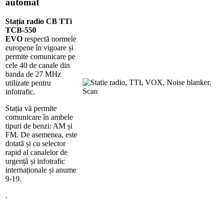
automat
Stația radio CB TTi
TCB-550
EVO
respectă normele
europene în vigoare și
permite comunicare pe
cele 40 de canale din
banda de 27 MHz
utilizate pentru
infotrafic.
Stația vă permite
comunicare în ambele
tipuri de benzi: AM și
FM. De asemenea, este
dotată și cu selector
rapid al canalelor de
urgență și infotrafic
internaționale și anume
9-19.
.