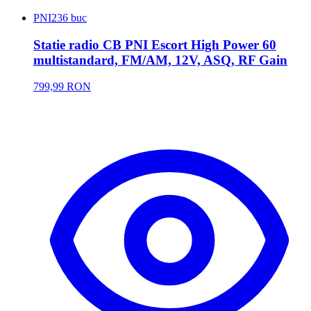
PNI
236 buc
Statie radio CB PNI Escort High Power 60
multistandard, FM/AM, 12V, ASQ, RF Gain
799,99 RON