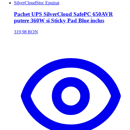
SilverCloud
Stoc Epuizat
Pachet UPS SilverCloud SafePC 650AVR
putere 360W si Sticky Pad Blue inclus
319,98 RON