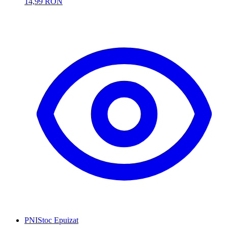
14,99 RON
PNI
Stoc Epuizat