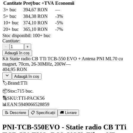
Cantitate
Preț/buc
+TVA
Economii
3
+ buc
394,67 RON
—
5
+ buc
384,38 RON
-
3
%
10
+ buc
374,10 RON
-
5
%
20
+ buc
365,10 RON
-
7
%
Stoc disponibil:
100+
buc
Cantitate:
−
+
Adaugă în coș
Kit Statie radio CB TTi TCB-550 EVO + Antena PNI ML70 cu
magnet, 70cm, 26-30MHz, 200W
—
404,95 RON
Adaugă în coș
🏷️
Brand
:
TTi
📦
Stoc
:
715 buc.
🔢
SKU
:
TTI-PACK56
📊
EAN
:
5949066528859
📝 Descriere
📋 Specificații
🚚 Livrare
PNI-TCB-550EVO - Statie radio CB TTi