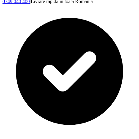
0749 040 400
|
Livrare rapidă în toată România