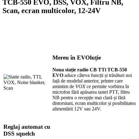
TCB-550 EVO, DSS, VOX, Filtru NB,
Scan, ecran multicolor, 12-24V
Mereu în EVOluție
Noua stație radio CB TTi TCB-550
EVO
aduce câteva funcții și trăsături noi
față de modelul anterior, printre care
amintim de
VOX
ce permite vorbirea în
microfon fără apăsarea tastei PTT, filtru
NB pentru o recepție mai clară și fără
distorsiuni, ecran multicolor și posibilitatea
alimentării 12V sau 24V.
Reglaj automat cu
DSS squelch