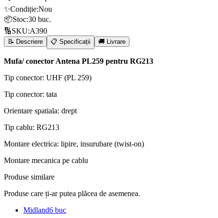
✨
Condiție
:
Nou
📦
Stoc
:
30 buc.
🔢
SKU
:
A390
📝 Descriere
📋 Specificații
🚚 Livrare
Mufa/ conector Antena PL259 pentru RG213
Tip conector: UHF (PL 259)
Tip conector: tata
Orientare spatiala: drept
Tip cablu: RG213
Montare electrica: lipire, insurubare (twist-on)
Montare mecanica pe cablu
Produse similare
Produse care ți-ar putea plăcea de asemenea.
Midland
6 buc