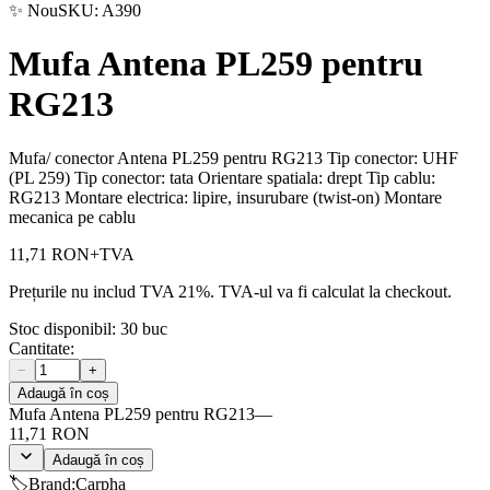
✨ Nou
SKU:
A390
Mufa Antena PL259 pentru
RG213
Mufa/ conector Antena PL259 pentru RG213 Tip conector: UHF
(PL 259) Tip conector: tata Orientare spatiala: drept Tip cablu:
RG213 Montare electrica: lipire, insurubare (twist-on) Montare
mecanica pe cablu
11,71 RON
+TVA
Prețurile nu includ TVA 21%. TVA-ul va fi calculat la checkout.
Stoc disponibil:
30
buc
Cantitate:
−
+
Adaugă în coș
Mufa Antena PL259 pentru RG213
—
11,71 RON
Adaugă în coș
🏷️
Brand
:
Carpha