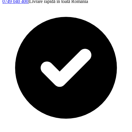
0749 040 400
|
Livrare rapidă în toată România