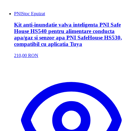
PNI
Stoc Epuizat
Kit anti-inundatie valva inteligenta PNI Safe
House HS540 pentru alimentare conducta
apa/gaz si senzor apa PNI SafeHouse HS530,
compatibil cu aplicatia Tuya
210,00 RON