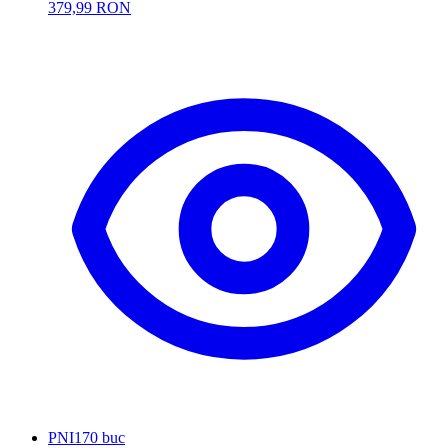
379,99 RON
PNI
170 buc