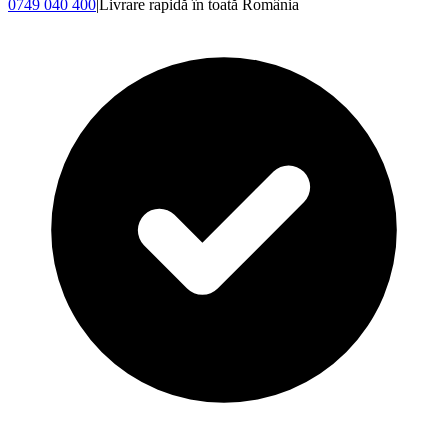
0749 040 400
|
Livrare rapidă în toată România