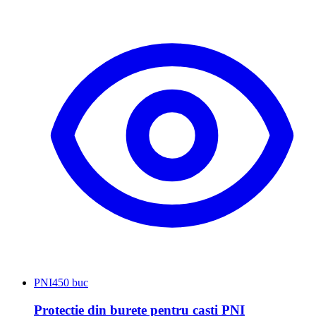
PNI
450 buc
Protectie din burete pentru casti PNI