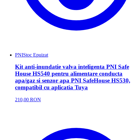
PNI
Stoc Epuizat
Kit anti-inundatie valva inteligenta PNI Safe
House HS540 pentru alimentare conducta
apa/gaz si senzor apa PNI SafeHouse HS530,
compatibil cu aplicatia Tuya
210,00 RON