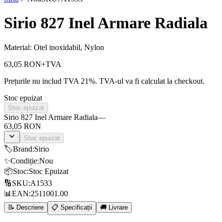
Sirio 827 Inel Armare Radiala
Material: Otel inoxidabil, Nylon
63,05 RON
+TVA
Prețurile nu includ TVA 21%. TVA-ul va fi calculat la checkout.
Stoc epuizat
Stoc epuizat
Sirio 827 Inel Armare Radiala
—
63,05 RON
Stoc epuizat
🏷️
Brand
:
Sirio
✨
Condiție
:
Nou
📦
Stoc
:
Stoc Epuizat
🔢
SKU
:
A1533
📊
EAN
:
2511001.00
📝 Descriere
📋 Specificații
🚚 Livrare