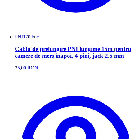
PNI
170 buc
Cablu de prelungire PNI lungime 15m pentru
camere de mers inapoi, 4 pini, jack 2.5 mm
25,00 RON