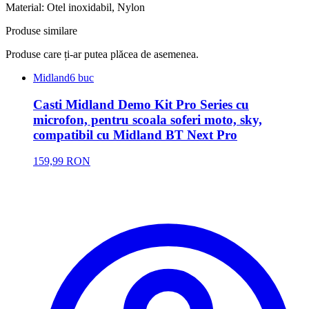
Material: Otel inoxidabil
, Nylon
Produse similare
Produse care ți-ar putea plăcea de asemenea.
Midland
6 buc
Casti Midland Demo Kit Pro Series cu
microfon, pentru scoala soferi moto, sky,
compatibil cu Midland BT Next Pro
159,99 RON