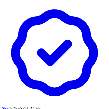
Sirio
✨ Nou
SKU:
A1533