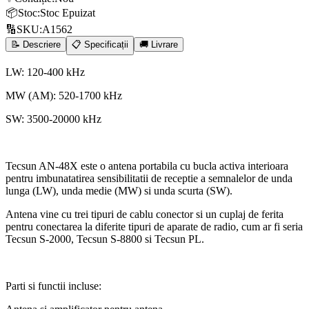
📦
Stoc
:
Stoc Epuizat
🔢
SKU
:
A1562
📝 Descriere
📋 Specificații
🚚 Livrare
LW: 120-400 kHz
MW (AM): 520-1700 kHz
SW: 3500-20000 kHz
Tecsun AN-48X este o antena portabila cu bucla activa interioara
pentru imbunatatirea sensibilitatii de receptie a semnalelor de unda
lunga (LW), unda medie (MW) si unda scurta (SW).
Antena vine cu trei tipuri de cablu conector si un cuplaj de ferita
pentru conectarea la diferite tipuri de aparate de radio, cum ar fi seria
Tecsun S-2000, Tecsun S-8800 si Tecsun PL.
Parti si functii incluse: