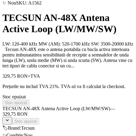
✨ Nou
SKU:
A1562
TECSUN AN-48X Antena
Active Loop (LW/MW/SW)
LW: 120-400 kHz MW (AM): 520-1700 kHz SW: 3500-20000 kHz
Tecsun AN-48X este o antena portabila cu bucla activa interioara
pentru imbunatatirea sensibilitatii de receptie a semnalelor de unda
lunga (LW), unda medie (MW) si unda scurta (SW). Antena vine cu
trei tipuri de cablu conector si un cu...
329,75 RON
+TVA
Prețurile nu includ TVA 21%. TVA-ul va fi calculat la checkout.
Stoc epuizat
Stoc epuizat
TECSUN AN-48X Antena Active Loop (LW/MW/SW)
—
329,75 RON
Stoc epuizat
🏷️
Brand
:
Tecsun
✨
Condiție
:
Nou