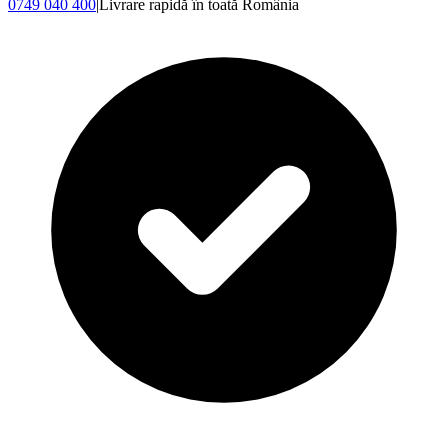
0749 040 400
|
Livrare rapidă în toată România