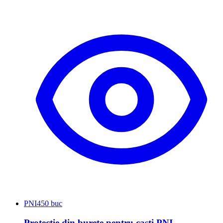
PNI
450 buc
Protectie din burete pentru casti PNI