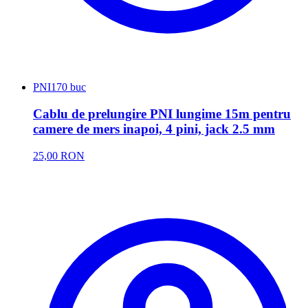
PNI
170 buc
Cablu de prelungire PNI lungime 15m pentru
camere de mers inapoi, 4 pini, jack 2.5 mm
25,00 RON