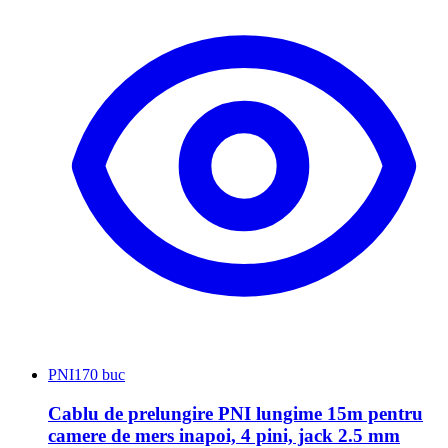
PNI
170 buc
Cablu de prelungire PNI lungime 15m pentru
camere de mers inapoi, 4 pini, jack 2.5 mm