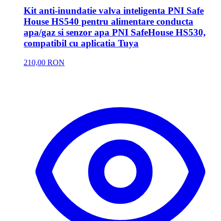
Kit anti-inundatie valva inteligenta PNI Safe
House HS540 pentru alimentare conducta
apa/gaz si senzor apa PNI SafeHouse HS530,
compatibil cu aplicatia Tuya
210,00 RON