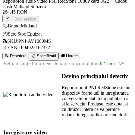
Reportofon audio video PNI RedStone 1080P card 8GB + Cadou
Casti Midland Subzero
—
264,45 RON
Stoc epuizat
🏷️
Brand
:
Midland
📦
Stoc
:
Stoc Epuizat
🔢
SKU
:
PNI-AV1080MS
📊
EAN
:
1094922162372
📝 Descriere
📋 Specificații
🚚 Livrare
Prețul include timbru verde baterii/acumulatori
0.1 lei
+ TVA
Devino principalul detectiv
Reportofonul PNI RedStone este un
dispozitiv foarte util in inregistrarea
conversatiilor atat in timpul liber cat
si la serviciu. Produsul este dotat si
cu difuzor intern ce va permite
redarea inregistrarilor oricand doriti.
Inregistrare video