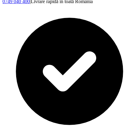
0749 040 400
|
Livrare rapidă în toată România