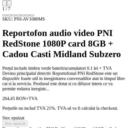
1
/
7
SKU:
PNI-AV1080MS
Reportofon audio video PNI
RedStone 1080P card 8GB +
Cadou Casti Midland Subzero
Prețul include timbru verde baterii/acumulatori 0.1 lei + TVA
Devino principalul detectiv Reportofonul PNI RedStone este un
dispozitiv foarte util in inregistrarea conversatiilor atat in timpul liber
cat si la serviciu. Produsul este dotat si cu difuzor intern ce va
permite redarea inregistr...
264,45 RON
+TVA
Prețurile nu includ TVA 21%. TVA-ul va fi calculat la checkout.
Stoc epuizat
Stoc epuizat