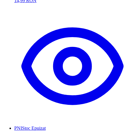
14,99 RON
PNI
Stoc Epuizat