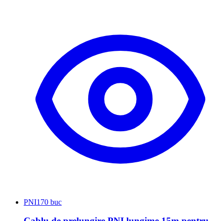
PNI
170 buc
Cablu de prelungire PNI lungime 15m pentru