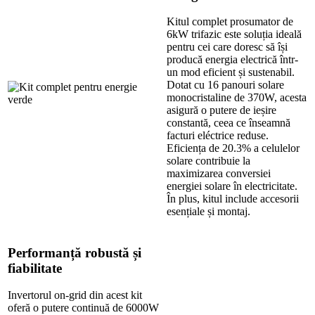
Kitul complet prosumator de
6kW trifazic este soluția ideală
pentru cei care doresc să își
producă energia electrică într-
un mod eficient și sustenabil.
Dotat cu 16 panouri solare
monocristaline de 370W, acesta
asigură o putere de ieșire
constantă, ceea ce înseamnă
facturi eléctrice reduse.
Eficiența de 20.3% a celulelor
solare contribuie la
maximizarea conversiei
energiei solare în electricitate.
În plus, kitul include accesorii
esențiale și montaj.
Performanță robustă și
fiabilitate
Invertorul on-grid din acest kit
oferă o putere continuă de 6000W