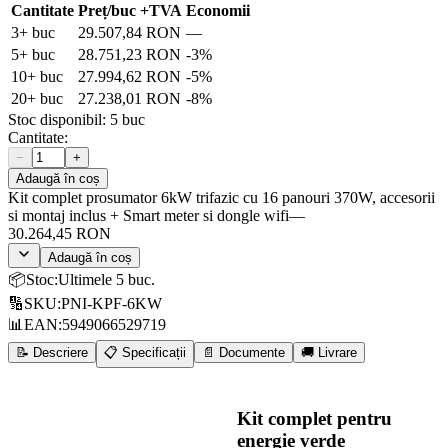
Cantitate
Preț/buc
+TVA
Economii
3
+ buc
29.507,84 RON
—
5
+ buc
28.751,23 RON
-
3
%
10
+ buc
27.994,62 RON
-
5
%
20
+ buc
27.238,01 RON
-
8
%
Stoc disponibil:
5
buc
Cantitate:
−
+
Adaugă în coș
Kit complet prosumator 6kW trifazic cu 16 panouri 370W, accesorii
si montaj inclus + Smart meter si dongle wifi
—
30.264,45 RON
Adaugă în coș
📦
Stoc
:
Ultimele 5 buc.
🔢
SKU
:
PNI-KPF-6KW
📊
EAN
:
5949066529719
📝 Descriere
📋 Specificații
📄 Documente
🚚 Livrare
Kit complet pentru
energie verde