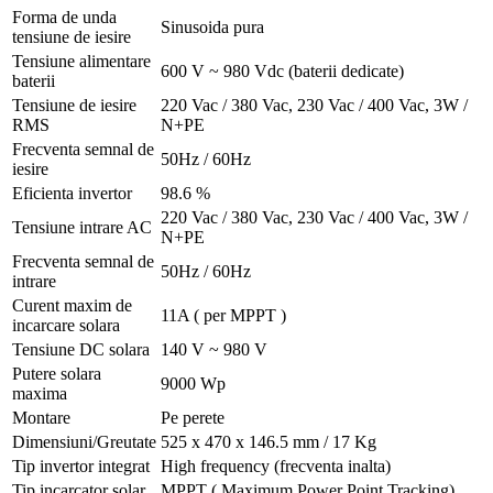
Forma de unda
Sinusoida pura
tensiune de iesire
Tensiune alimentare
600 V ~ 980 Vdc (baterii dedicate)
baterii
Tensiune de iesire
220 Vac / 380 Vac, 230 Vac / 400 Vac, 3W /
RMS
N+PE
Frecventa semnal de
50Hz / 60Hz
iesire
Eficienta invertor
98.6 %
220 Vac / 380 Vac, 230 Vac / 400 Vac, 3W /
Tensiune intrare AC
N+PE
Frecventa semnal de
50Hz / 60Hz
intrare
Curent maxim de
11A ( per MPPT )
incarcare solara
Tensiune DC solara
140 V ~ 980 V
Putere solara
9000 Wp
maxima
Montare
Pe perete
Dimensiuni/Greutate
525 x 470 x 146.5 mm / 17 Kg
Tip invertor integrat
High frequency (frecventa inalta)
Tip incarcator solar
MPPT ( Maximum Power Point Tracking)