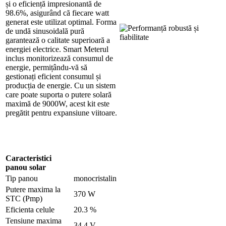
și o eficiență impresionantă de
98.6%, asigurând că fiecare watt
generat este utilizat optimal. Forma
de undă sinusoidală pură
garantează o calitate superioară a
energiei electrice. Smart Meterul
inclus monitorizează consumul de
energie, permițându-vă să
gestionați eficient consumul și
producția de energie. Cu un sistem
care poate suporta o putere solară
maximă de 9000W, acest kit este
pregătit pentru expansiune viitoare.
Caracteristici
panou solar
Tip panou
monocristalin
Putere maxima la
370 W
STC (Pmp)
Eficienta celule
20.3 %
Tensiune maxima
34.4 V