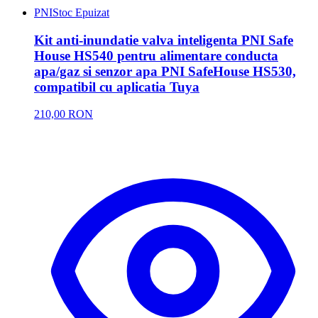
PNI
Stoc Epuizat
Kit anti-inundatie valva inteligenta PNI Safe
House HS540 pentru alimentare conducta
apa/gaz si senzor apa PNI SafeHouse HS530,
compatibil cu aplicatia Tuya
210,00 RON