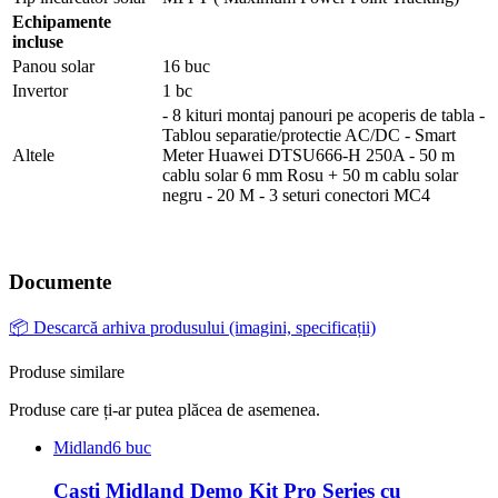
Echipamente
incluse
Panou solar
16 buc
Invertor
1 bc
- 8 kituri montaj panouri pe acoperis de tabla -
Tablou separatie/protectie AC/DC - Smart
Altele
Meter Huawei DTSU666-H 250A - 50 m
cablu solar 6 mm Rosu + 50 m cablu solar
negru - 20 M - 3 seturi conectori MC4
Documente
📦 Descarcă arhiva produsului (imagini, specificații)
Produse similare
Produse care ți-ar putea plăcea de asemenea.
Midland
6 buc
Casti Midland Demo Kit Pro Series cu