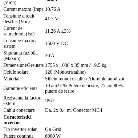
(Vmp)
Curent maxim (Imp)
10.76 A
Tensiune circuit
41.3 V
deschis (Voc)
Curent de
11.26 A ±3%
scurtcircuit (Isc)
Tensiune maxima
1500 V DC
sistem
Siguranta fuzibila
20 A
(Maxim)
Dimensiuni/Greutate
1755 x 1038 x 35 mm / 19.5 kg
Celule solare
120 (Monocristaline)
Material
Siliciu monocristalin / Aluminiu anodizat
10 ani 91% Putere de iesire, 25 ani 80%
Garantie eficienta
putere de iesire
Rezistenta la factori
IP67
externi
Cablu conectare
Da, 2x 0.4 m, Conector MC4
Caracteristici
invertor
Tip invertor solar
On Grid
Putere continua
6000 W