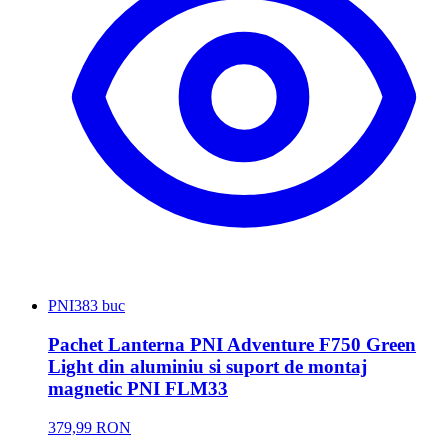
PNI
383 buc
Pachet Lanterna PNI Adventure F750 Green
Light din aluminiu si suport de montaj
magnetic PNI FLM33
379,99 RON