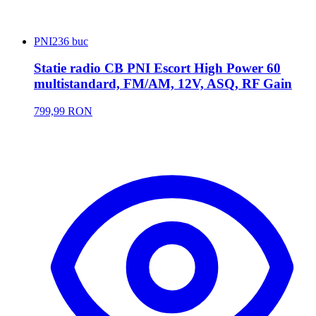
PNI
236 buc
Statie radio CB PNI Escort High Power 60
multistandard, FM/AM, 12V, ASQ, RF Gain
799,99 RON