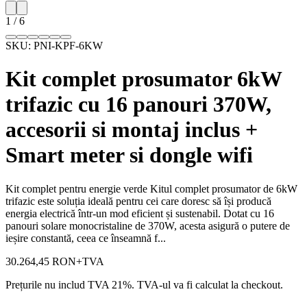
1
/
6
SKU:
PNI-KPF-6KW
Kit complet prosumator 6kW
trifazic cu 16 panouri 370W,
accesorii si montaj inclus +
Smart meter si dongle wifi
Kit complet pentru energie verde Kitul complet prosumator de 6kW
trifazic este soluția ideală pentru cei care doresc să își producă
energia electrică într-un mod eficient și sustenabil. Dotat cu 16
panouri solare monocristaline de 370W, acesta asigură o putere de
ieșire constantă, ceea ce înseamnă f...
30.264,45 RON
+TVA
Prețurile nu includ TVA 21%. TVA-ul va fi calculat la checkout.