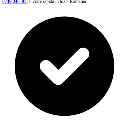
0749 040 400
|
Livrare rapidă în toată România