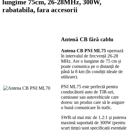
lungime 75cm, 26-28MHz, 300W,
rabatabila, fara accesorii
Antenă CB fără cablu
Antena CB PNI ML75
operează
în intervalul de frecvență 26-28
MHz. Are o lungime de 75 cm și
poate comunica pe o distanță de
până la 8 km (în condiții ideale de
utilizare).
PNI ML75 este perfectă pentru
conducătorii auto de TIR-uri,
camioane sau autovehicule care
doresc un produs care să le asigure
o bună comunicare în trafic.
SWR-ul mai mic de 1.2:1 și puterea
maximă suportată de 300W (pentru
scurt timp) sunt specificații esențiale