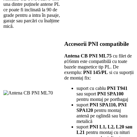
una dintre puținele antene PL
ce poate fi inclinată la 90 de
grade pentru a intra în pasaje,
garaje sau parcări cu înalțime
mică.
Accesorii PNI compatibile
Antena CB PNI ML75
cu filet de
ø16mm este compatibilă cu toate
bazele magnetice tip PL. De
exemplu:
PNI 145/PL
si cu suporții
de montaj fix:
suport cu cablu
PNI T941
sau suport
PNI SPA100
pentru montaj pe portbagaj
suport
PNI SPA110,
PNI
SPA120
pentru montaj
antenă pe oglindă sau bara
metalică
suport
PNI L1,
L2, L20 sau
L21
pentru montaj cu nituri