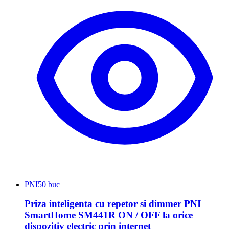
PNI
50 buc
Priza inteligenta cu repetor si dimmer PNI
SmartHome SM441R ON / OFF la orice
dispozitiv electric prin internet