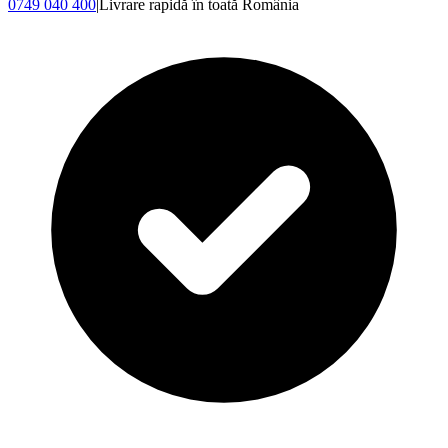
0749 040 400
|
Livrare rapidă în toată România