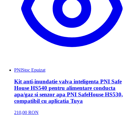
PNI
Stoc Epuizat
Kit anti-inundatie valva inteligenta PNI Safe
House HS540 pentru alimentare conducta
apa/gaz si senzor apa PNI SafeHouse HS530,
compatibil cu aplicatia Tuya
210,00 RON