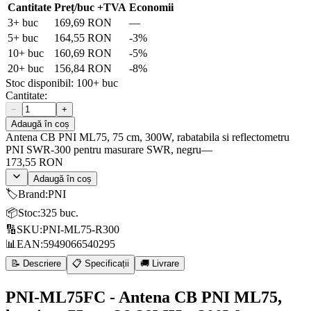
Cantitate
Preț/buc
+TVA
Economii
3
+ buc
169,69 RON
—
5
+ buc
164,55 RON
-
3
%
10
+ buc
160,69 RON
-
5
%
20
+ buc
156,84 RON
-
8
%
Stoc disponibil:
100+
buc
Cantitate:
−
+
Adaugă în coș
Antena CB PNI ML75, 75 cm, 300W, rabatabila si reflectometru
PNI SWR-300 pentru masurare SWR, negru
—
173,55 RON
Adaugă în coș
🏷️
Brand
:
PNI
📦
Stoc
:
325 buc.
🔢
SKU
:
PNI-ML75-R300
📊
EAN
:
5949066540295
📝 Descriere
📋 Specificații
🚚 Livrare
PNI-ML75FC - Antena CB PNI ML75,