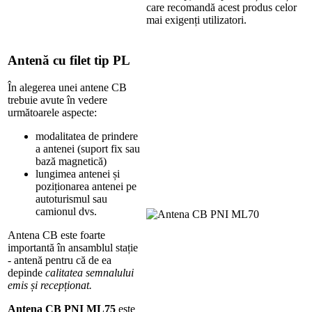
care recomandă acest produs celor
mai exigenți utilizatori.
Antenă cu filet tip PL
În alegerea unei antene CB
trebuie avute în vedere
următoarele aspecte:
modalitatea de prindere
a antenei (suport fix sau
bază magnetică)
lungimea antenei și
poziționarea antenei pe
autoturismul sau
camionul dvs.
Antena CB este foarte
importantă în ansamblul stație
- antenă pentru că de ea
depinde
calitatea semnalului
emis și recepționat.
Antena CB PNI ML75
este