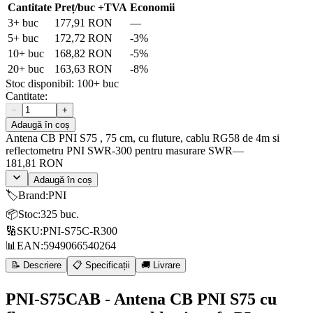
Cantitate
Preț/buc
+TVA
Economii
3
+ buc
177,91 RON
—
5
+ buc
172,72 RON
-
3
%
10
+ buc
168,82 RON
-
5
%
20
+ buc
163,63 RON
-
8
%
Stoc disponibil:
100+
buc
Cantitate:
−
+
Adaugă în coș
Antena CB PNI S75 , 75 cm, cu fluture, cablu RG58 de 4m si
reflectometru PNI SWR-300 pentru masurare SWR
—
181,81 RON
Adaugă în coș
🏷️
Brand
:
PNI
📦
Stoc
:
325 buc.
🔢
SKU
:
PNI-S75C-R300
📊
EAN
:
5949066540264
📝 Descriere
📋 Specificații
🚚 Livrare
PNI-S75CAB - Antena CB PNI S75 cu