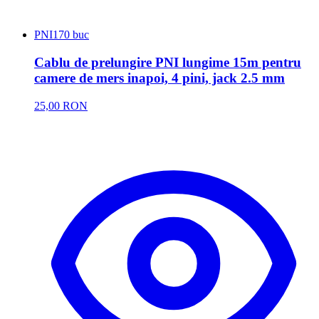
PNI
170 buc
Cablu de prelungire PNI lungime 15m pentru
camere de mers inapoi, 4 pini, jack 2.5 mm
25,00 RON