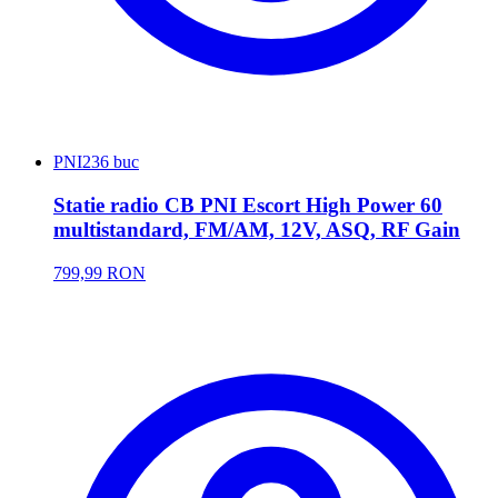
PNI
236 buc
Statie radio CB PNI Escort High Power 60
multistandard, FM/AM, 12V, ASQ, RF Gain
799,99 RON