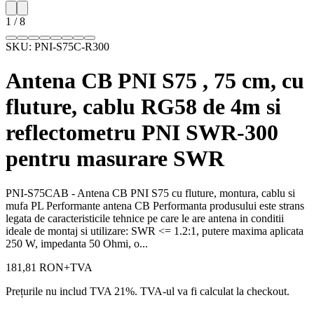
1
/
8
SKU:
PNI-S75C-R300
Antena CB PNI S75 , 75 cm, cu
fluture, cablu RG58 de 4m si
reflectometru PNI SWR-300
pentru masurare SWR
PNI-S75CAB - Antena CB PNI S75 cu fluture, montura, cablu si
mufa PL Performante antena CB Performanta produsului este strans
legata de caracteristicile tehnice pe care le are antena in conditii
ideale de montaj si utilizare: SWR <= 1.2:1, putere maxima aplicata
250 W, impedanta 50 Ohmi, o...
181,81 RON
+TVA
Prețurile nu includ TVA 21%. TVA-ul va fi calculat la checkout.