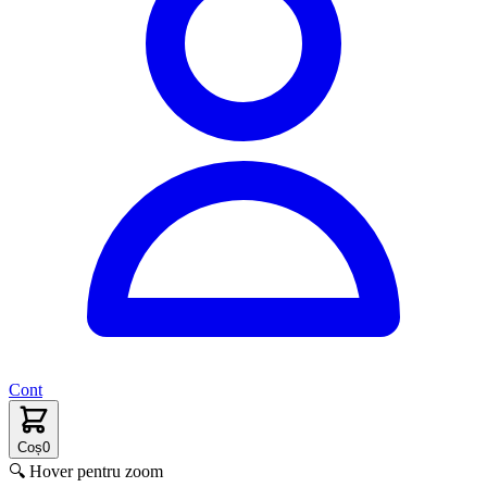
Cont
Coș
0
🔍 Hover pentru zoom