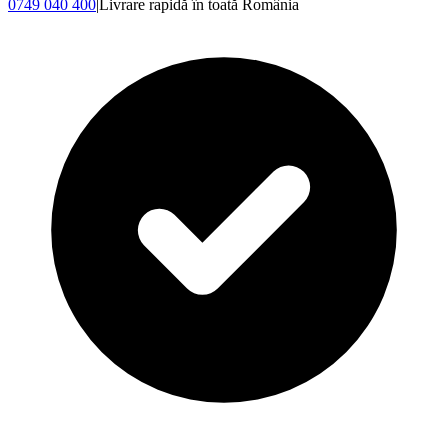
0749 040 400
|
Livrare rapidă în toată România