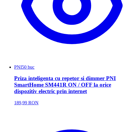
PNI
50 buc
Priza inteligenta cu repetor si dimmer PNI
SmartHome SM441R ON / OFF la orice
dispozitiv electric prin internet
189,99 RON