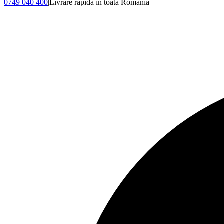
0749 040 400
|
Livrare rapidă în toată România